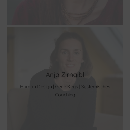
Anja Zirngibl
Human Design | Gene Keys | Systemisches
Coaching