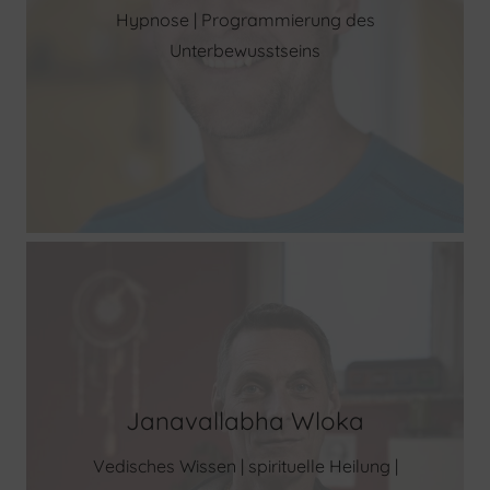
Hypnose | Programmierung des
Unterbewusstseins
Janavallabha Wloka
Vedisches Wissen | spirituelle Heilung |