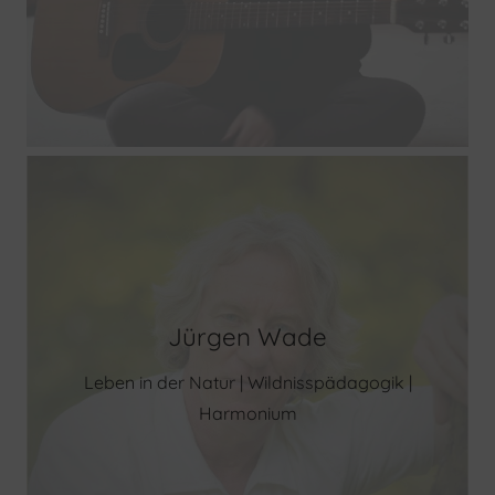
Jürgen Wade
Leben in der Natur | Wildnisspädagogik |
Harmonium