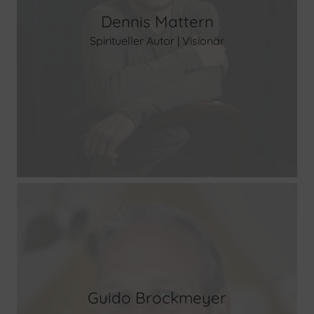
Dennis Mattern
Spiritueller Autor | Visionär
Guido Brockmeyer