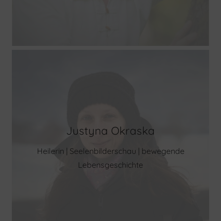
Justyna Okraska
Heilerin | Seelenbilderschau | bewegende
Lebensgeschichte