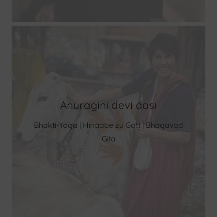
Anuragini devi dasi
Bhakti-Yoga | Hingabe zu Gott | Bhagavad
Gita