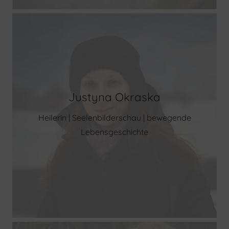
Justyna Okraska
Heilerin | Seelenbilderschau | bewegende
Lebensgeschichte