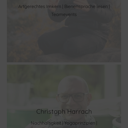
Artgerechtes Imkern | Bienensprache lesen |
Teamevents
Christoph Harrach
Nachhaltigkeit | Yogaprinzipien |