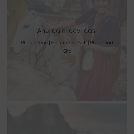
Anuragini devi dasi
Bhakti-Yoga | Hingabe zu Gott | Bhagavad
Gita