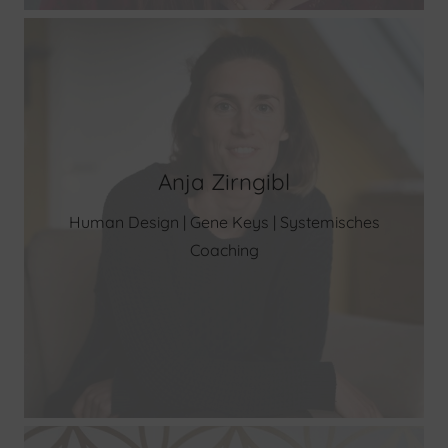
Anja Zirngibl
Human Design | Gene Keys | Systemisches
Coaching