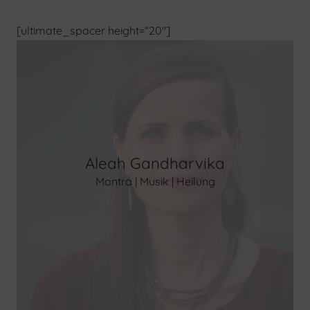
[ultimate_spacer height=“20″]
Aleah Gandharvika
Mantra | Musik | Heilung