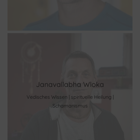
Janavallabha Wloka
Vedisches Wissen | spirituelle Heilung |
Schamanismus