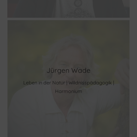
Jürgen Wade
Leben in der Natur | Wildnisspädagogik |
Harmonium