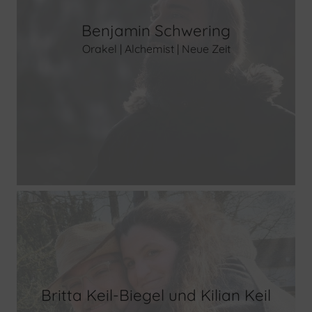
Benjamin Schwering
Orakel | Alchemist | Neue Zeit
Britta Keil-Biegel und Kilian Keil