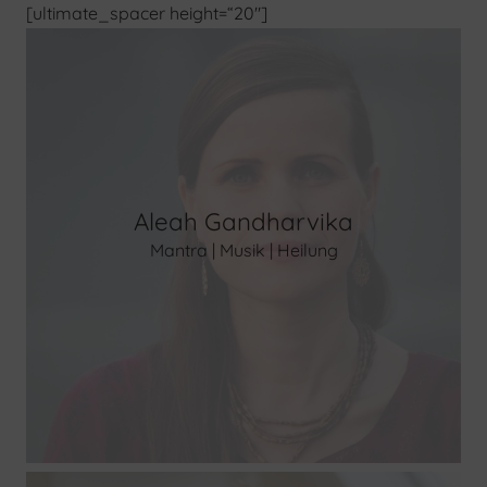
[ultimate_spacer height=“20″]
Aleah Gandharvika
Mantra | Musik | Heilung