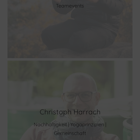
Teamevents
Christoph Harrach
Nachhaltigkeit | Yogaprinzipien |
Gemeinschaft