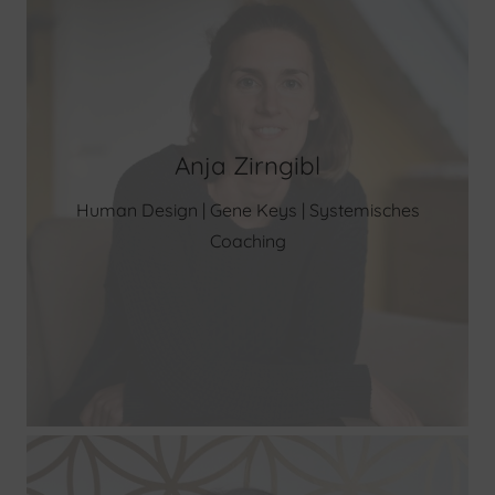
Anja Zirngibl
Human Design | Gene Keys | Systemisches
Coaching