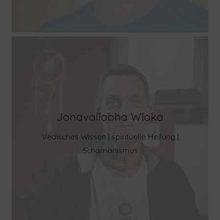
Janavallabha Wloka
Vedisches Wissen | spirituelle Heilung |
Schamanismus