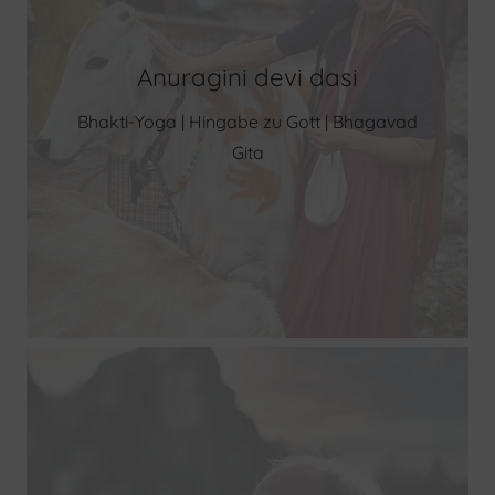
Anuragini devi dasi
Bhakti-Yoga | Hingabe zu Gott | Bhagavad
Gita