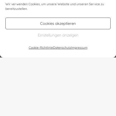
Wir verwenden Cookies, um unsere Website und unseren Service zu
bereitzustellen.
Cookies akzeptieren
Karin Mathey
Einstellungen anzeigen
Kunst | spirituelle Heilung | Heilbilder
Cookie-Richtlinie
Datenschutz
Impressum