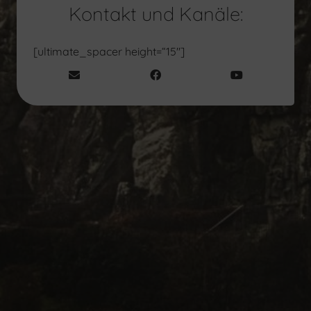
Kontakt und Kanäle:
[ultimate_spacer height=“15″]