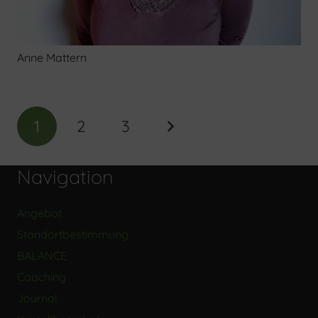
Anne Mattern
1
2
3
Navigation
Angebot
Standortbestimmung
BALANCE
Coaching
Journal